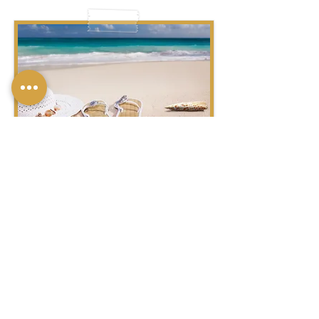
חוֹף-חוֹפִים