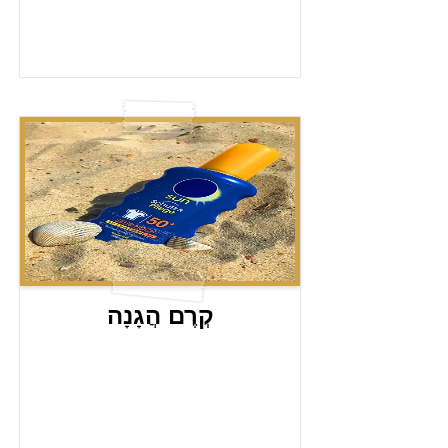
קְרֶם הֲגָנָה