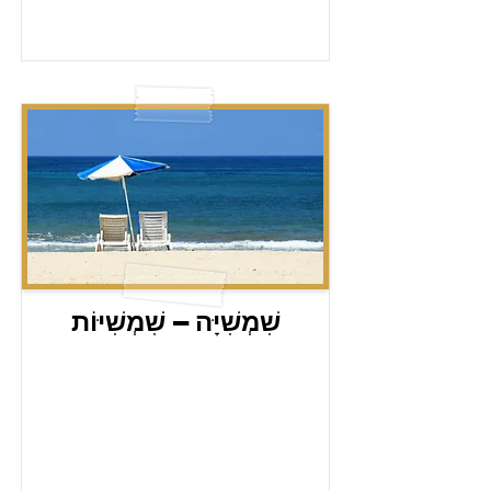
שִׁמְשִׁיָּה – שִׁמְשִׁיּוֹת