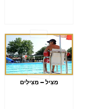
מַצִּיל – מַצִּילִים