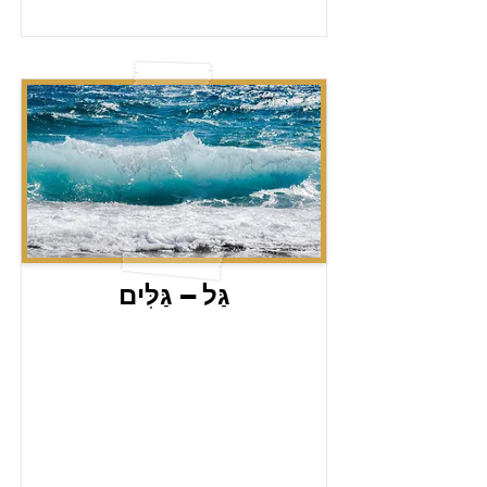
גַּל – גַּלִּים