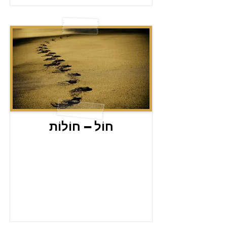
חוֹל – חוֹלוֹת