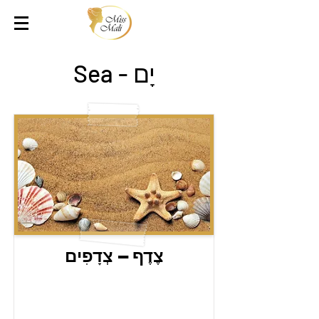
יָם - Sea
צֶדֶף – צְדָפִים