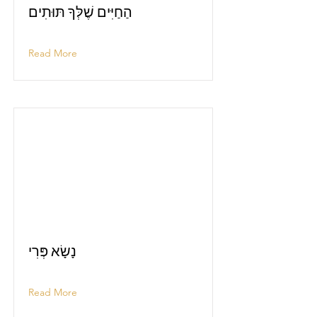
הַחַיִּים שֶׁלְּךָ תּוּתִים
Read More
נָשָׂא פְּרִי
Read More