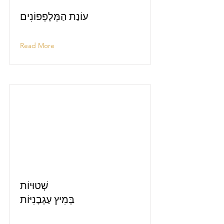
עוֹנַת הַמְּלָפְפוֹנִים
Read More
שְׁטוּיוֹת
בְּמִיץ עַגְבָנִיּוֹת