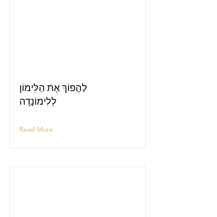
לַהֲפוֹךְ אֶת הַלִּימוֹן
לְלִימוֹנָדָה
Read More