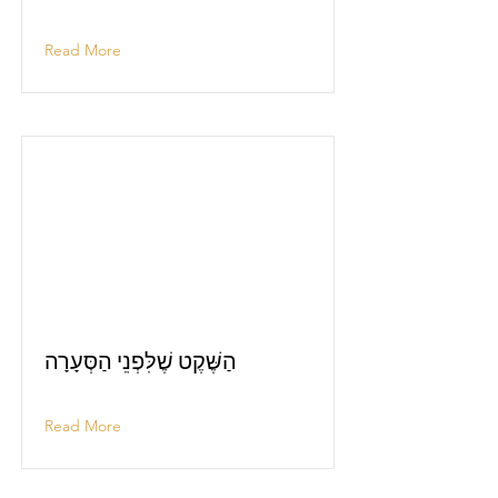
Read More
הַשֶּׁקֶט שֶׁלִּפְנֵי הַסְּעָרָה
Read More