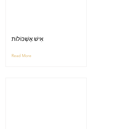
אִישׁ אֶשְׁכּוֹלוֹת
Read More