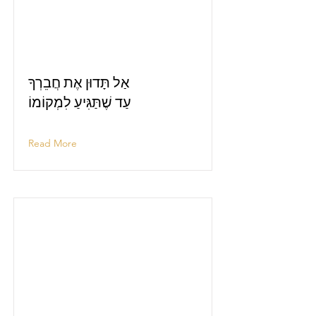
אַל תָּדוּן אֶת חֲבֵרְךָ
עַד שֶׁתַּגִּיעַ לִמְקוֹמוֹ
Read More