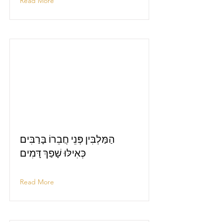
Read More
הַמַּלְבִּין פְּנֵי חֲבֵרוֹ בָּרַבִּים
כְּאִילּוּ שָׁפַךְ דָּמִים
Read More