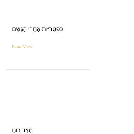
כְּפִטְרִיּוֹת אַחֲרֵי הַגֶּשֶׁם
Read More
מַצַּב רוּחַ