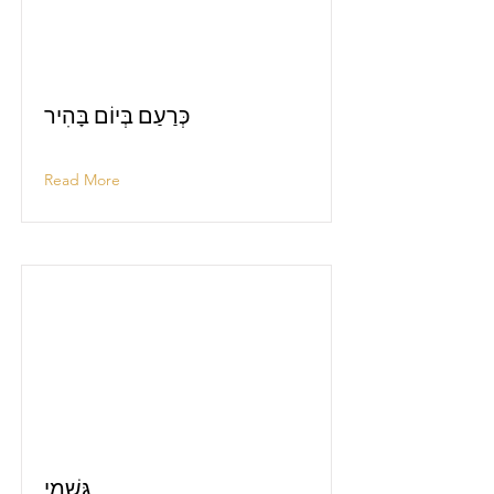
כְּרַעַם בְּיוֹם בָּהִיר
Read More
גִּשְׁמֵי