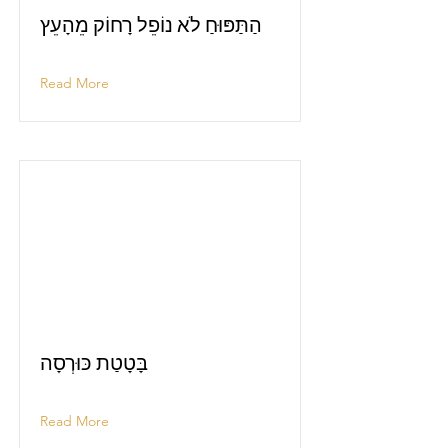
הַתַּפּוּחַ לֹא נוֹפֵל רָחוֹק מֵהָעֵץ
Read More
בָּטָטַת כּוּרְסָה
Read More