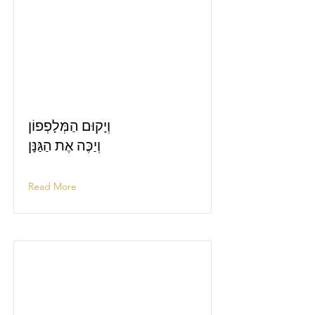
וְיָקוּם הַמְּלָפְפוֹן
וְיַכֶּה אֶת הַגַּנָּן
Read More