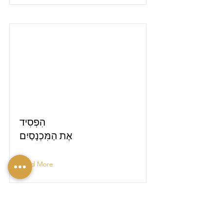
הִפְסִיד
אֶת הַמִּכְנָסַיִם
Read More