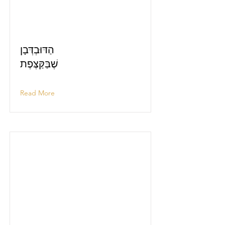
הַדּוּבְדְּבָן
שֶׁבַּקַּצֶּפֶת
Read More