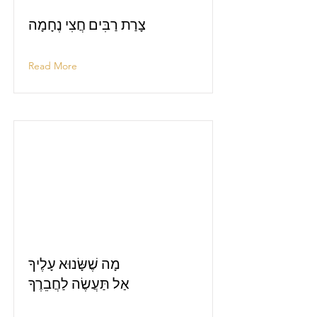
צָרַת רַבִּים חֲצִי נֶחָמָה
Read More
מָה שֶׁשָּׂנוּא עָלֶיךָ
אַל תַּעֲשֶׂה לַחֲבֵרֶךָ