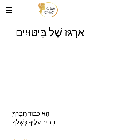
אַרְגַּז שֶׁל בִּיטּוּיִים
ְהֵא כְּבוֹד חֲבֵרְךָ
חָבִיב עָלֶיךָ כְּשֶׁלְּךָ