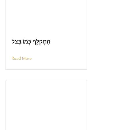
הִתְקַלֵּף כְּמוֹ בָּצַל
Read More