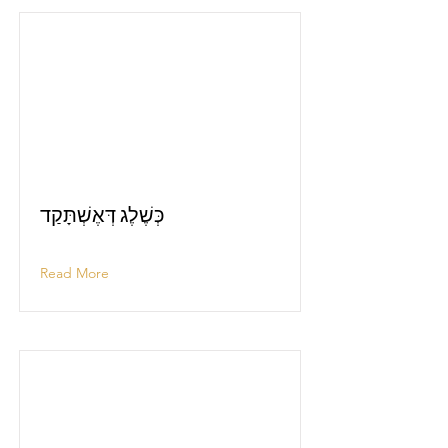
כְּשֶׁלֶג דְּאֶשְׁתָּקַד
Read More