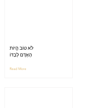
לֹא טוֹב הֱיוֹת
הָאָדָם לְבַדּוֹ
Read More