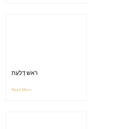
רֹאשׁ דְּלַעַת
Read More