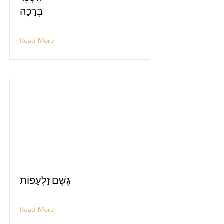
בְּרָכָה
Read More
גֶּשֶׁם זַלְעָפוֹת
Read More