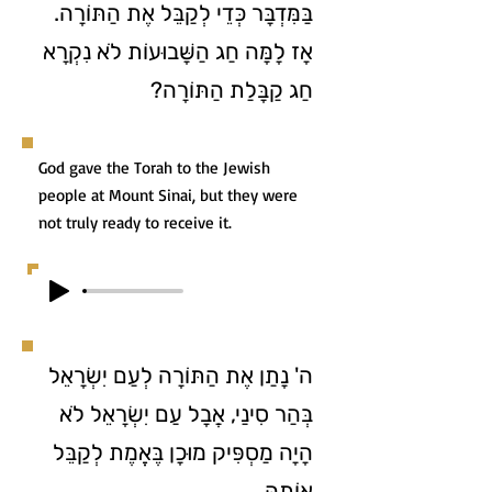
בַּמִּדְבָּר כְּדֵי לְקַבֵּל אֶת הַתּוֹרָה.
אָז לָמָּה חַג הַשָּׁבוּעוֹת לֹא נִקְרָא
חַג קַבָּלַת הַתּוֹרָה?
God gave the Torah to the Jewish
people at Mount Sinai, but they were
not truly ready to receive it.
ה' נָתַן אֶת הַתּוֹרָה לְעַם יִשְׂרָאֵל
בְּהַר סִינַי, אֲבָל עַם יִשְׂרָאֵל לֹא
הָיָה מַסְפִּיק מוּכָן בֶּאֱמֶת לְקַבֵּל
אוֹתָהּ.