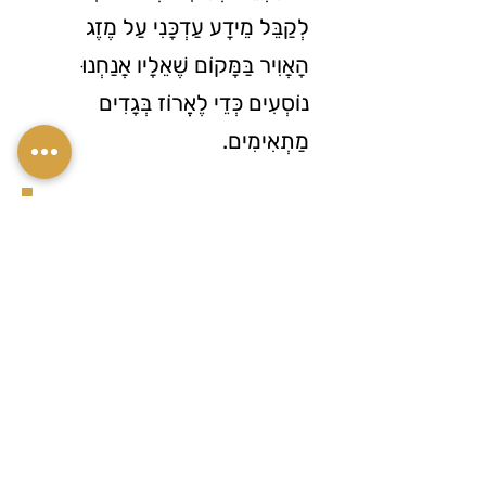
לְקַבֵּל מֵידָע עַדְכָּנִי עַל מֶזֶג
הָאֲוִיר בַּמָּקוֹם שֶׁאֵלָיו אֲנַחְנוּ
נוֹסְעִים כְּדֵי לֶאֱרוֹז בְּגָדִים
מַתְאִימִים.
3. When facing changes in life, one
must know how to accept them and
adapt to new situations wisely.
3. כְּשֶׁמִּתְמוֹדְדִים עִם שִׁינּוּיִים
בַּחַיִּים, צָרִיךְ לָדַעַת לְקַבֵּל אוֹתָם