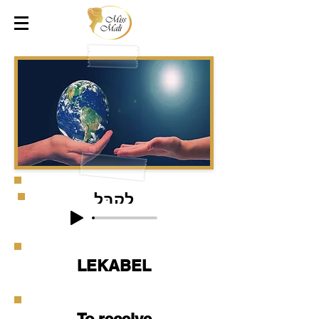
לְקַבֵּל
LEKABEL