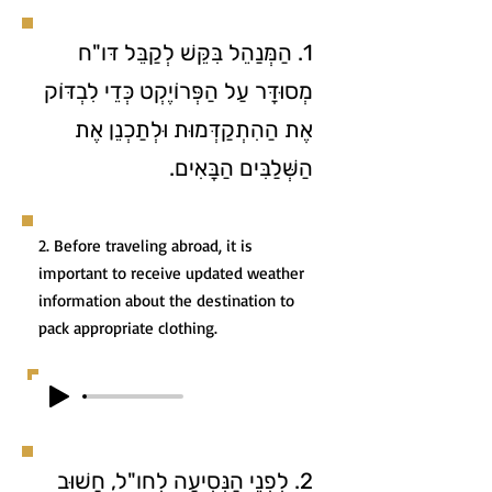
1. הַמְּנַהֵל בִּקֵּשׁ לְקַבֵּל דּו"ח
מְסוּדָּר עַל הַפְּרוֹיֶקְט כְּדֵי לִבְדּוֹק
אֶת הַהִתְקַדְּמוּת וּלְתַכְנֵן אֶת
הַשְּׁלַבִּים הַבָּאִים.
2. Before traveling abroad, it is
important to receive updated weather
information about the destination to
pack appropriate clothing.
2. לִפְנֵי הַנְּסִיעָה לְחו"ל, חָשׁוּב