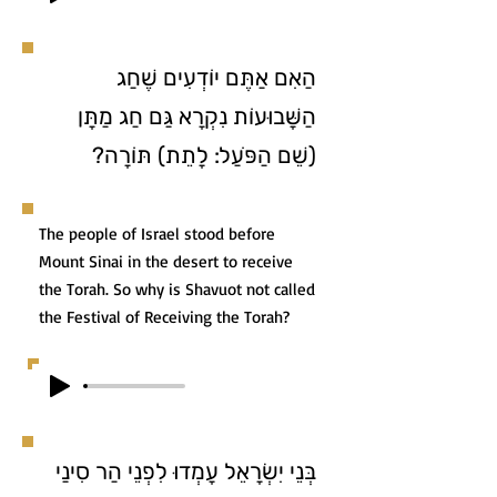
הַאִם אַתֶּם יוֹדְעִים שֶׁחַג
הַשָּׁבוּעוֹת נִקְרָא גַּם חַג מַתָּן
(שֵׁם הַפֹּעַל: לָתֵת) תּוֹרָה?
The people of Israel stood before
Mount Sinai in the desert to receive
the Torah. So why is Shavuot not called
the Festival of Receiving the Torah?
בְּנֵי יִשְׂרָאֵל עָמְדוּ לִפְנֵי הַר סִינַי