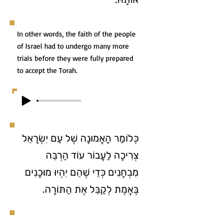
In other words, the faith of the people
of Israel had to undergo many more
trials before they were fully prepared
to accept the Torah.
כְּלוֹמַר הָאֱמוּנָה שֶׁל עַם יִשְׂרָאֵל
צְרִיכָה לַעֲבוֹר עוֹד הַרְבֵּה
מִבְחָנִים כְּדֵי שֶׁהֵם יִהְיוּ מוּכָנִים
בֶּאֱמֶת לְקַבֵּל אֶת הַתּוֹרָה.