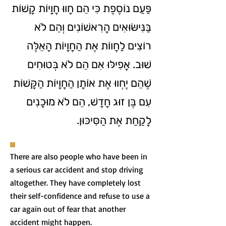
פַּעַם נוֹסֶפֶת כִּי הֵם חָווּ חֲוָיוֹת קָשׁוֹת
בַּנִּישּׂוּאִים הָרִאשׁוֹנִים וְהֵם לֹא
רוֹצִים לַחֲווֹת אֶת הַחֲוָיוֹת הָאֵלֶּה
שׁוּב. אֲפִילּוּ אִם הֵם לֹא בְּטוּחִים
שֶׁהֵם יֶחְווּ אֶת אוֹתָן הַחֲוָיוֹת הַקָּשׁוֹת
עִם בֶּן זוּג חָדָשׁ, הֵם לֹא מוּכָנִים
לָקַחַת אֶת הַסִּיכּוּן.
There are also people who have been in
a serious car accident and stop driving
altogether. They have completely lost
their self-confidence and refuse to use a
car again out of fear that another
accident might happen.