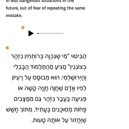
in less dangerous situations in the
future, out of fear of repeating the same
mistake.
הַבִּיטּוּי "מִי שֶׁנִּכְוָה בְּרוֹתְחִין נִזְהָר
בְּצוֹנְנִין" מַגִּיעַ מֵהַתַּלְמוּד הַבָּבְלִי
וְהַיְּרוּשַׁלְמִי. הוּא מְבוּסָּס עַל רַעְיוֹן
לְפִיו אָדָם שֶׁחָוָה חֲוָיָה קָשָׁה אוֹ
פְּגִיעָה בֶּעָבָר נִזְהָר גַּם מִמַּצָּבִים
פָּחוֹת מְסוּכָּנִים בֶּעָתִיד, מִתּוֹךְ חֲשָׁשׁ
שֶׁיַּחֲזוֹר עַל אוֹתָהּ טָעוּת.