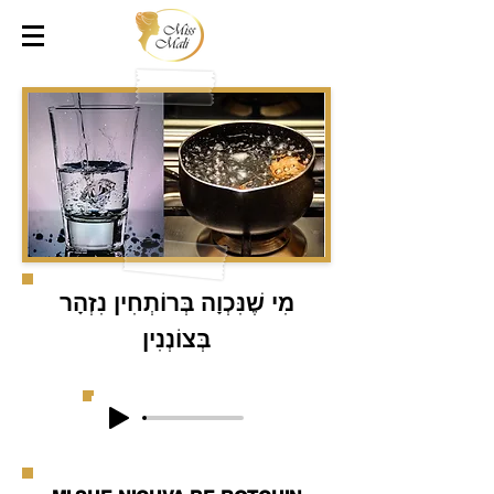
מִי שֶׁנִּכְוָה בְּרוֹתְחִין נִזְהָר
בְּצוֹנְנִין