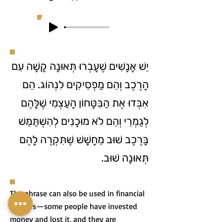
יֵשׁ אֲנָשִׁים שֶׁעָבְרוּ תְּאוּנָה קָשָׁה עִם
הָרֶכֶב וְהֵם מַפְסִיקִים לִנְהוֹג. הֵם
אִבְּדוּ אֶת הַבִּטָּחוֹן הָעַצְמִי שֶׁלָּהֶם
לְגַמְרֵי וְהֵם לֹא מוּכָנִים לְהִשְׁתַּמֵּשׁ
בָּרֶכֶב שׁוּב מֵחֲשָׁשׁ שֶׁתִּקְרֶה לָהֶם
תְּאוּנָה שׁוּב.
The phrase can also be used in financial
matters—some people have invested
money and lost it, and they are