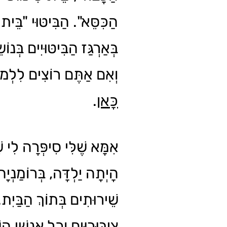
הַכִּסֵּא". הַבִּיטּוּי "בֵּית
בְּאַרְגַּז הַבִּיטּוּיִים בְּנו
וְאִם אַתֶּם רוֹצִים לִלְמוֹ
.
כָּאן
אִמָּא שֶׁלִּי סִיפְּרָה לִי ש
הָיְתָה יַלְדָּה, בְּרוֹמַנְיָ
שֵׁירוּתִים בְּתוֹךְ הַבַּיִת.
צִיבּוּרִיִּים וְכָל אַנְשֵׁי הַש