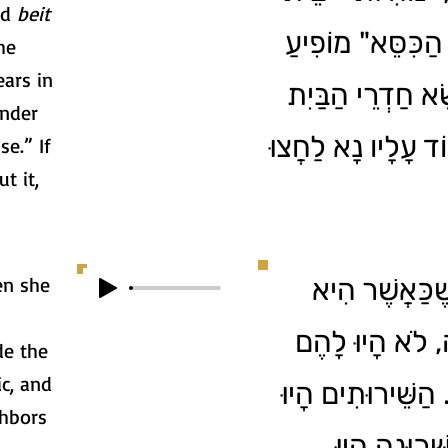
nd
beit
 הַכִּסֵּא" מוֹפִיעַ
he
ars in
ֹשֵׂא חַדְרֵי הַבַּיִת
under
ד עָלָיו נָא לַחֲצוּ
e.” If
t it,
en she
ֶׁכַּאֲשֶׁר הִיא
ה, לֹא הָיוּ לָהֶם
de the
ic, and
 הַשֵּׁירוּתִים הָיוּ
ghbors
ְּׁכוּנָה הָיוּ