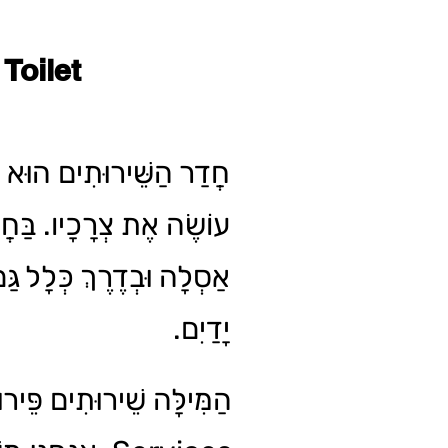
Toilet
חֲדַר הַשֵּׁירוּתִים הוּא ה
עוֹשֶׂה אֶת צְרָכָיו. בַּחֲד
אַסְלָה וּבְדֶרֶךְ כְּלָל גַּם
יָדַיִם.
הַמִּילָּה שֵׁירוּתִים פֵּירוּ