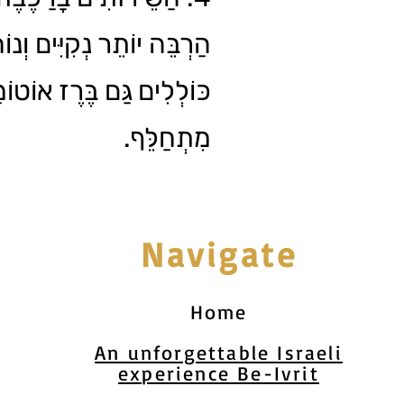
הַרְבֵּה יוֹתֵר נְקִיִּים וְנו
כּוֹלְלִים גַּם בֶּרֶז אוֹטוֹמָ
מִתְחַלֵּף.
Navigate
Home
An unforgettable Israeli
experience Be-Ivrit