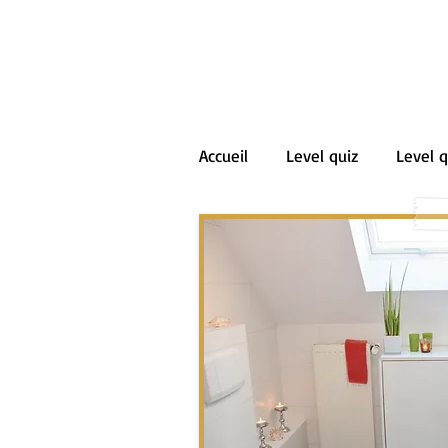
Accueil
Level quiz
Level q