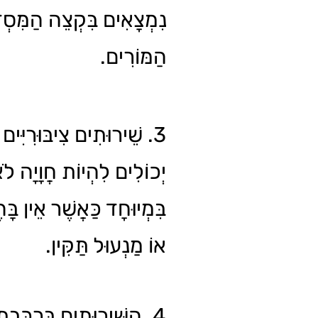
נִמְצָאִים בִּקְצֵה הַמִּסְדּ
הַמּוֹרִים.
שֵׁירוּתִים צִיבּוּרִיִּים בּ
יְכוֹלִים לִהְיוֹת חֲוָיָה ,
בִּמְיוּחָד כַּאֲשֶׁר אֵין בּ
אוֹ מַנְעוּל תַּקִּין.
הַשֵּׁירוּתִים בָּרַכֶּבֶת 