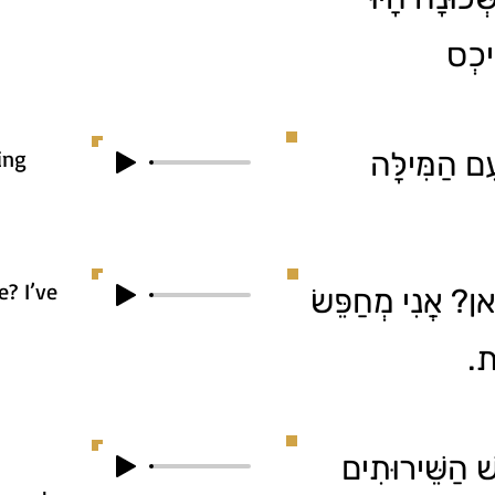
ִיכְס
ing
ִם הַמִּילָּה
? I’ve
1. ? אֲנִי מְחַפֵּשׂ
ֹת
2. ַשֵּׁירוּתִים