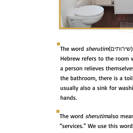
The word
sherutim
(שירותים) in
Hebrew refers to the room 
a person relieves themselves
the bathroom, there is a toi
usually also a sink for wash
hands.
The word
sherutim
also mea
“services.” We use this word