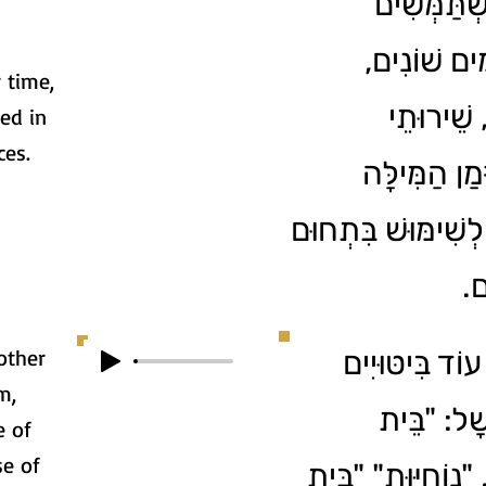
Services. ְּשִׁים
מִים שׁוֹנִים
 time,
 שֵׁירוּתֵי
ed in
ces.
מַן הַמִּילָּה
לְשִׁימּוּשׁ בִּתְחוּם
ים
other
עוֹד בִּיטּוּיִים
m,
ָׁל: "בֵּית
e of
e of
 "נוֹחִיּוּת" "בֵּית