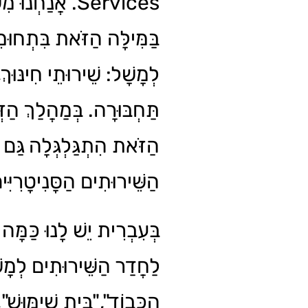
אֲנַחְנוּ מִשְׁתַּמ
בַּמִּילָּה הַזֹּאת בִּתְחוּ,
לְמָשָׁל: שֵׁירוּתֵי חִינּוּךְ,
תַּחְבּוּרָה. בְּמַהֲלַךְ הַזְּ
הַזֹּאת הִתְגַּלְגְּלָה גַּם 
הַשֵּׁירוּתִים הַסָּנִיטָרִיִּ.
בְּעִבְרִית יֵשׁ לָנוּ כַּמָּה 
לַחֲדַר הַשֵּׁירוּתִים לְמָש
הַכָּבוֹד","בֵּית שִׁימּוּשׁ",