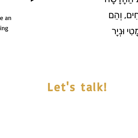
ֹחִים, וְהֵם
de an
ting
טִי וּנְיָר
Let's talk!