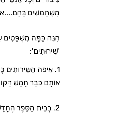
מִשְׁתַמְּשִׁים בָּהֶם....א
הִנֵּה כַּמָּה מִשְׁפָּטִים ע
'שֵׁירוּתִים':
אֵיפֹה הַשֵּׁירוּתִים כָּאן
אוֹתָם כְּבָר חָמֵשׁ דַּקּו.
בְּבֵית הַסֵּפֶר הֶחָדָשׁ ה