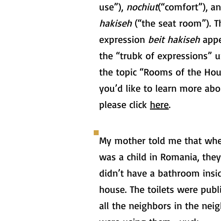
use”),
nochiut
(“comfort”), a
hakiseh
(“the seat room”). T
expression
beit hakiseh
appe
the “trubk of expressions” 
the topic “Rooms of the Hous
you’d like to learn more abou
please click
here
.
My mother told me that wh
was a child in Romania, they
didn’t have a bathroom insi
house. The toilets were publ
all the neighbors in the nei