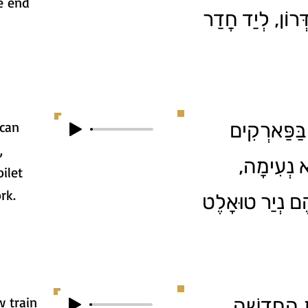
e end
ְרוֹן, לְיַד חֲדַר
 can
3. ַפַּארְקִים
,
לֹא נְעִימָה
ilet
rk.
ָהֶם נְיַר טוּאָלֶט
 train
4. הַחֲדָשָׁה