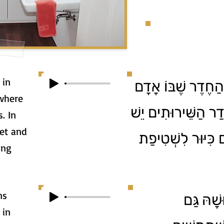
ַחֶדֶר שֶׁבּוֹ אָדָם
where
ַר הַשֵּׁירוּתִים יֵשׁ
. In
let and
 כִּיּוּר לִשְׁטִיפַת
ing
ns
שָׁהּ גַּם
 in