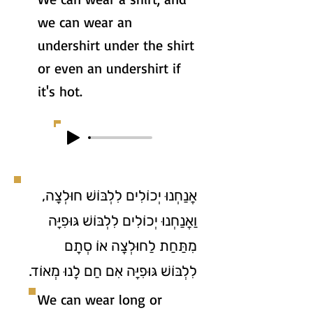
we can wear an
undershirt under the shirt
or even an undershirt if
it's hot.
אֲנַחְנוּ יְכוֹלִים לִלְבּוֹשׁ חוּלְצָה,
וַאֲנַחְנוּ יְכוֹלִים לִלְבּוֹשׁ גּוּפִיָּה
מִתַּחַת לַחוּלְצָה אוֹ סְתָם
לִלְבּוֹשׁ גּוּפִיָּה אִם חַם לָנוּ מְאוֹד.
We can wear long or