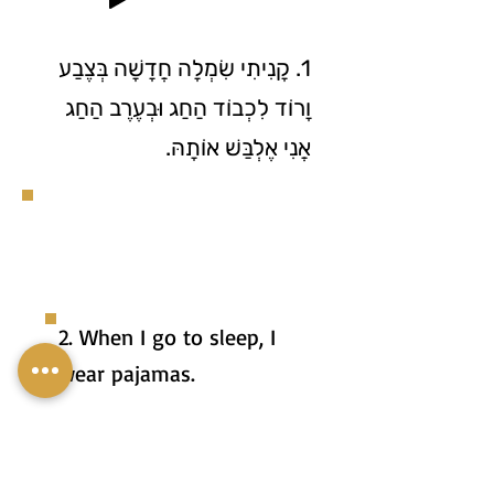
1. קָנִיתִי שִׂמְלָה חֲדָשָׁה בְּצֶבַע
וָרוֹד לִכְבוֹד הַחַג וּבְעֶרֶב הַחַג
אֲנִי אֶלְבַּשׁ אוֹתָהּ.
2. When I go to sleep, I
wear pajamas.
3. You should wear
warm clothes if you go