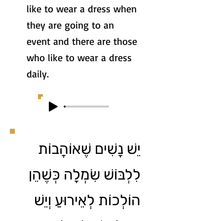
like to wear a dress when
they are going to an
event and there are those
who like to wear a dress
daily.
יֵשׁ נָשִׁים שֶׁאוֹהֲבוֹת
לִלְבּוֹשׁ שִׂמְלָה כְּשֶׁהֵן
הוֹלְכוֹת לְאֵירוּעַ וְיֵשׁ