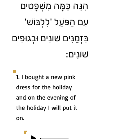
הִנֵּה כַּמָּה מִשְׁפָּטִים
עִם הַפֹּעַל 'לִלְבּוֺשׁ'
בִּזְמַנִּים שׁוֹנִים וּבְגוּפִים
שׁוֹנִים:
1. I bought a new pink
dress for the holiday
and on the evening of
the holiday I will put it
on.