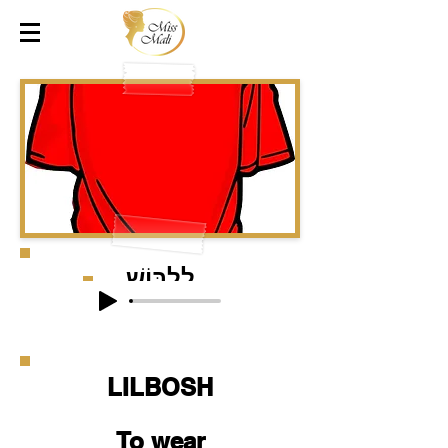
לִלְבּוֹשׁ
LILBOSH
To wear