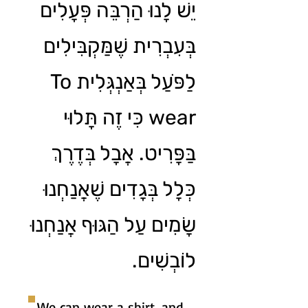
יֵשׁ לָנוּ הַרְבֵּה פְּעָלִים
בְּעִבְרִית שֶׁמַּקְבִּילִים
לַפֺּעַל בְּאַנְגְּלִית To
wear כִּי זֶה תָּלוּי
בַּפָּרִיט. אֲבָל בְּדֶרֶךְ
כְּלָל בְּגָדִים שֶׁאֲנַחְנוּ
שָׂמִים עַל הַגּוּף אֲנַחְנוּ
לוֹבְשִׁים.
We can wear a shirt, and