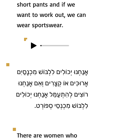
short pants and if we
want to work out, we can
wear sportswear.
אֲנַחְנוּ יְכוֹלִים לִלְבּוֹשׁ מִכְנָסַיִם
אֲרוּכִּים אוֹ קְצָרִים וְאִם אֲנַחְנוּ
רוֹצִים לְהִתְעַמֵּל אֲנַחְנוּ יְכוֹלִים
לִלְבּוֹשׁ מִכְנְסֵי סְפּוֹרְט.
There are women who