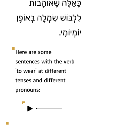
כָּאֵלֶּה שֶׁאוֹהֲבוֹת
לִלְבּוֹשׁ שִׂמְלָה בְּאוֹפֶן
יוֹמְיוֹמִי.
Here are some
sentences with the verb
'to wear' at different
tenses and different
pronouns: