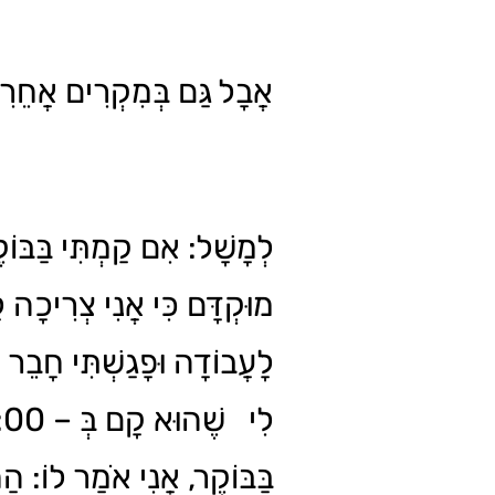
אֲבָל גַּם בְּמִקְרִים אֲח...
לְמָשָׁל: אִם קַמְתִּי בַּבּוֹ
מוּקְדָּם כִּי אֲנִי צְרִיכָה 
לָעֲבוֹדָה וּפָגַשְׁתִּי חָבֵר ש
לִי שֶׁהוּא קָם
בַּבּוֹקֶר, אֲנִי אֹמַר לוֹ: הַחַ