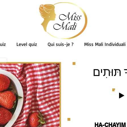
uiz
Level quiz
Qui suis-je ?
Miss Mali Individuali
ךָ תּוּתִים
HA-CHAYIM