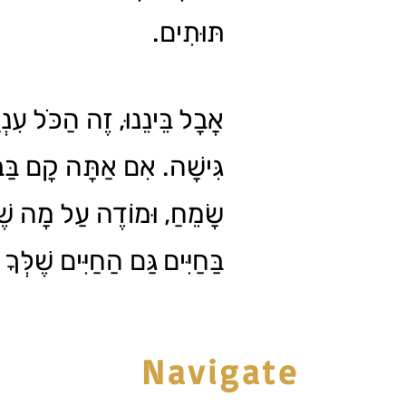
תּוּתִים.
אֲבָל בֵּינֵנוּ, זֶה הַכֹּל עִנְי
גִּישָׁה. אִם אַתָּה קָם בַּב
שָׂמֵחַ, וּמוֹדֶה עַל מָה שֶׁיּ
בַּחַיִּים גַּם הַחַיִּים שֶׁלְּך!
Navigate