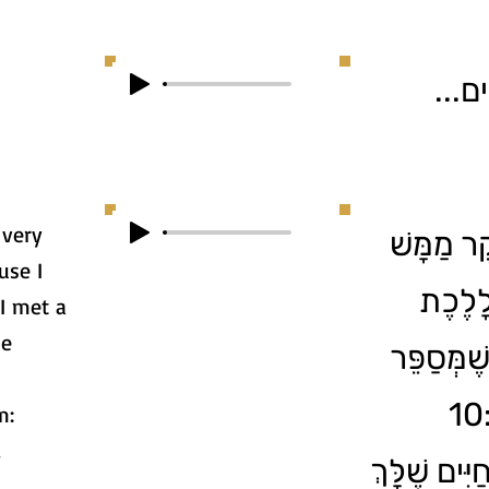
ֵרִים
 very
קֶר מַמָּשׁ
use I
לָלֶכֶת
I met a
he
ֶׁמְּסַפֵּר
 בְּ – 10:00
m:
.
יִּים שֶׁלָּךְ