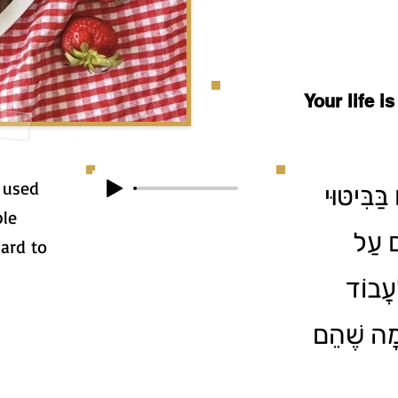
Your life i
y used
ַּבִּיטּוּי
le
ים עַל
ard to
עֲבוֹד
מָה שֶׁהֵם