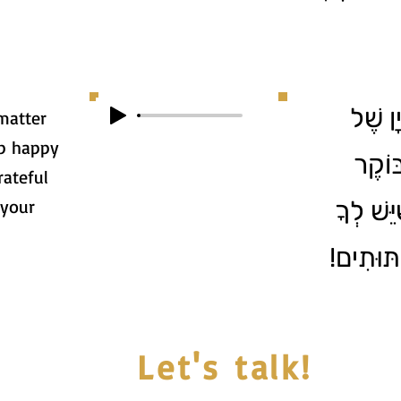
ָן שֶׁל
 matter
up happy
ּוֹקֶר
rateful
 your
ֵשׁ לְךָ
ָ תּוּתִים
Let's talk!