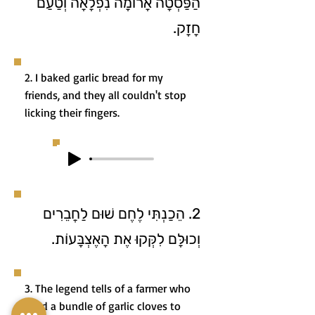
הַפַּסְטָה אָרוֹמָה נִפְלָאָה וְטַעַם
חָזָק.
2. I baked garlic bread for my
friends, and they all couldn't stop
licking their fingers.
2. הֵכַנְתִּי לֶחֶם שׁוּם לַחֲבֵרִים
וְכוּלָּם לִקְּקוּ אֶת הָאֶצְבָּעוֹת.
3. The legend tells of a farmer who
used a bundle of garlic cloves to