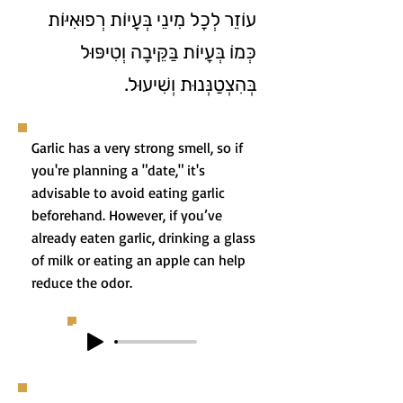
עוֹזֵר לְכָל מִינֵי בְּעָיוֹת רְפוּאִיּוֹת
כְּמוֹ בְּעָיוֹת בַּקֵּיבָה וְטִיפּוּל
בְּהִצְטַנְּנוּת וְשִׁיעוּל.
Garlic has a very strong smell, so if
you're planning a "date," it's
advisable to avoid eating garlic
beforehand. However, if you’ve
already eaten garlic, drinking a glass
of milk or eating an apple can help
reduce the odor.