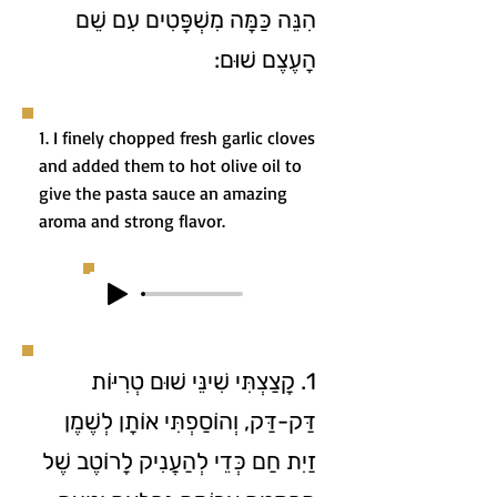
הִנֵּה כַּמָּה מִשְׁפָּטִים עִם שֵׁם
הָעֶצֶם שׁוּם:
1. I finely chopped fresh garlic cloves
and added them to hot olive oil to
give the pasta sauce an amazing
aroma and strong flavor.
1. קָצַצְתִּי שִׁינֵּי שׁוּם טְרִיּוֹת
דַּק-דַּק, וְהוֹסַפְתִּי אוֹתָן לְשֶׁמֶן
זַיִת חַם כְּדֵי לְהַעֲנִיק לָרוֹטֶב שֶׁל