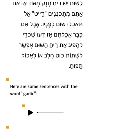
לַשּׁוּם יֵשׁ רֵיחַ חָזָק מְאוֹד אָז אִם
אַתֶּם מְתַכְנְנִים "דֵּיְיט" אַל
תֹּאכְלוּ שׁוּם לְפָנָיו. אֲבָל אִם
כְּבָר אֲכַלְתֶּם אָז דְּעוּ שֶׁכְּדֵי
לְהָפִיג אֶת רֵיחַ הַשּׁוּם אֶפְשָׁר
לִשְׁתּוֹת כּוֹס חָלָב אוֹ לֶאֱכוֹל
תַּפּוּחַ.
Here are some sentences with the
word "garlic":