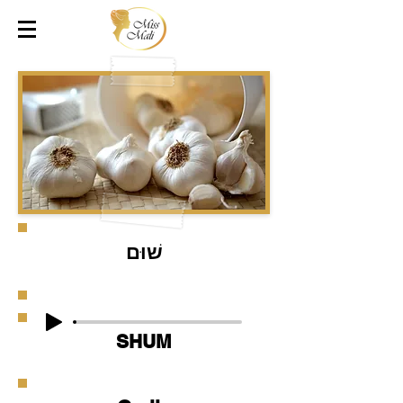
שׁוּם
SHUM