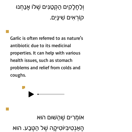
וְלַחֲלָקִים הַקְּטַנִּים שֶׁלּוֹ אֲנַחְנוּ
קוֹרְאִים שִׁינַּיִם.
Garlic is often referred to as nature's
antibiotic due to its medicinal
properties. It can help with various
health issues, such as stomach
problems and relief from colds and
coughs.
אוֹמְרִים שֶׁהַשּׁוּם הוּא
הָאַנְטִיבִּיּוֹטִיקָה שֶׁל הַטֶּבַע. הוּא