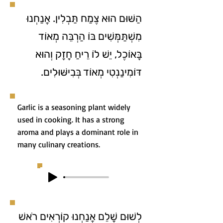
הַשּׁוּם הוּא צֶמַח תַּבְלִין. אֲנַחְנוּ
מִשְׁתַּמְּשִׁים בּוֹ הַרְבֵּה מְאוֹד
בָּאוֹכֶל, יֵשׁ לוֹ רֵיחַ חָזָק וְהוּא
דּוֹמִינַנְטִי מְאוֹד בְּבִישּׁוּלִים.
Garlic is a seasoning plant widely
used in cooking. It has a strong
aroma and plays a dominant role in
many culinary creations.
לְשׁוּם שָׁלֵם אֲנַחְנוּ קוֹרְאִים רֹאשׁ