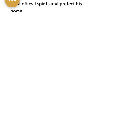
ward off evil spirits and protect his
home.
3. הָאַגָּדָה מְסַפֶּרֶת עַל אִיכָּר
שֶׁהִשְׁתַּמֵּשׁ בִּצְרוֹר שִׁינֵּי שׁוּם כְּדֵי
לְגָרֵשׁ רוּחוֹת רָעוֹת וְלִשְׁמוֹר עַל
בֵּיתוֹ.
4. At an olive oil preparation
workshop, we learned to add whole
garlic cloves to the bottle to give
the oil a delicate flavor and