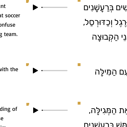
ant
ִׁים בְּרַעֲשָׁנִים
t soccer
וּרֶגֶל וְכַדּוּרְסַל
onfuse
g team.
נֵי הַקְּבוּצָה
with the
ִם הַמִּילָּה
ading of
1. ת הַמְּגִילָּה
se
ֵּשׁ בְּרַעֲשָׁנִים