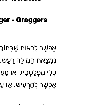
ger - Graggers
אֶפְשָׁר לִרְאוֹת שֶׁבְּתוֹךְ 
נִמְצֵאת הַמִּילָּה רַעַשׁ. 
כְּלִי מִפְּלַסְטִיק אוֹ מֵעֵץ
אֶפְשָׁר לְהַרְעִישׁ. אָז?