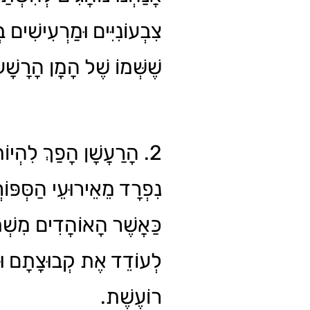
צִבְעוֹנִיִּים וּמַרְעִישִׁים ב
שֶׁשְּׁמוֹ שֶׁל הָמָן הָרָשָׁ.
הָרַעֲשָׁן הָפַךְ לִהְיוֹת ח
נִפְרָד מֵאֵירוּעֵי הַסְּפּו,
כַּאֲשֶׁר הָאוֹהֲדִים מִשְׁתַּ
לְעוֹדֵד אֶת קְבוּצָתָם וּלְ
רוֹעֶשֶׁת.