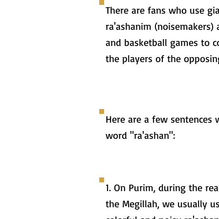
There are fans who use gi
ra'ashanim (noisemakers) a
and basketball games to c
the players of the opposin
Here are a few sentences 
word "ra'ashan":
1. On Purim, during the re
the Megillah, we usually u