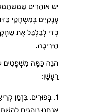
יֵשׁ אוֹהֲדִים שֶׁמִּשְׁתַּמְּש
עֲנָקִיִּים בְּמִשְׂחֲקֵי כַּדּ,
כְּדֵי לְבַלְבֵּל אֶת שַׂחְקָ
הַיְּרִיבָה.
הִנֵּה כַּמָּה מִשְׁפָּטִים ע
רַעֲשָׁן:
בְּפוּרִים, בִּזְמַן קְרִיאַ,
אֲנַחְנוּ נוֹהֲגִים לְהִשְׁתַּמ