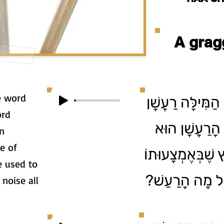
A grag
e word
הַמִּילָּה רַעֲשָׁן
הָרַעֲשָׁן הוּא
e of
 שֶׁבְּאֶמְצָעוּתוֹ
e used to
 עַל מָה הָרַעַשׁ
noise all