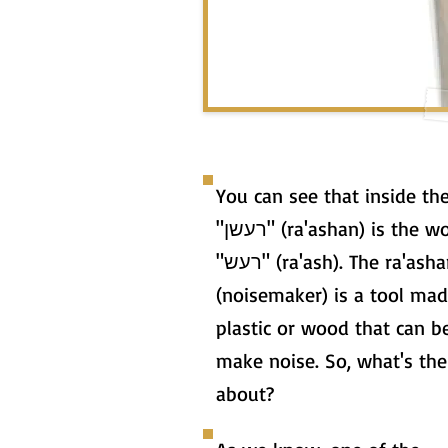
You can see that inside th
"רעשן" (ra'ashan) is the word
"רעש" (ra'ash). The ra'ashan
(noisemaker) is a tool mad
plastic or wood that can b
make noise. So, what's the 
about?