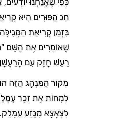
כְּפִי שֶׁאֲנַחְנוּ יוֹדְעִים,
חַג הַפּוּרִים הִיא קְרִיאַ.
בִּזְמַן קְרִיאַת הַמְּגִילָּה
שֶׁאוֹמְרִים אֶת הַשֵּׁם "ה
רַעַשׁ חָזָק עִם הָרַעֲשָׁ.
מְקוֹר הַמִּנְהָג הַזֶּה הוּא מ
לִמְחוֹת אֶת זֵכֶר עֲמָלֵק 
לְצֶאֱצָא מִגֶּזַע עֲמָלֵק.