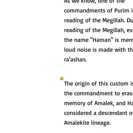
As we know, one of the
commandments of Purim i
reading of the Megillah. D
reading of the Megillah, e
the name "Haman" is ment
loud noise is made with t
ra'ashan.
The origin of this custom 
the commandment to eras
memory of Amalek, and H
considered a descendant o
Amalekite lineage.