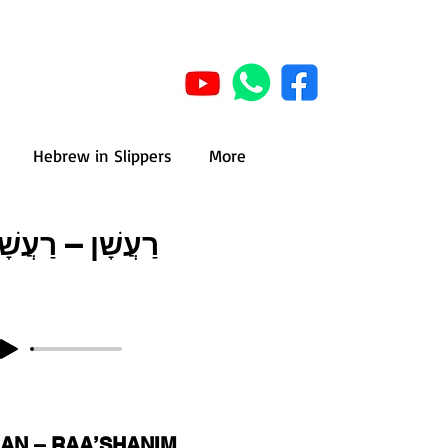
Hebrew in Slippers
More
רַעֲשָׁן – רַעֲשָׁ
AN – RAA’SHANIM