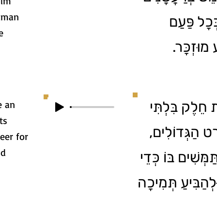
nim
Haman
ְּכָל פַּעַם
e
ע מוּזְכָּר
e an
2. ֵלֶק בִּלְתִּי
ts
ֹרְט הַגְּדוֹלִים
eer for
ud
מְּשִׁים בּוֹ כְּדֵי
הַבִּיעַ תְּמִיכָה