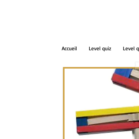
Accueil
Level quiz
Level q