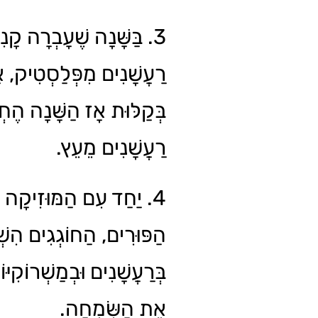
בַּשָּׁנָה שֶׁעָבְרָה קָנִיתִ
רַעֲשָׁנִים מִפְּלַסְטִיק, אֲ
בְּקַלּוּת אָז הַשָּׁנָה הֶחְ
רַעֲשָׁנִים מֵעֵץ.
יַחַד עִם הַמּוּזִיקָה בִּמ
הַפּוּרִים, הַחוֹגְגִים הִשְׁת
בְּרַעֲשָׁנִים וּבְמַשְׁרוֹקִיּו
אֶת הַשִּׂמְחָה.