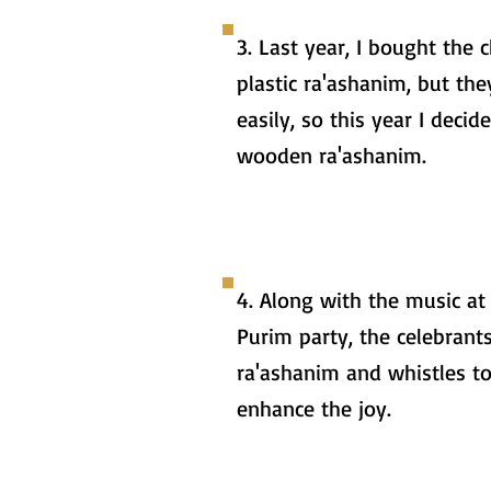
3. Last year, I bought the c
plastic ra'ashanim, but th
easily, so this year I decid
wooden ra'ashanim.
4. Along with the music at
Purim party, the celebrant
ra'ashanim and whistles t
enhance the joy.