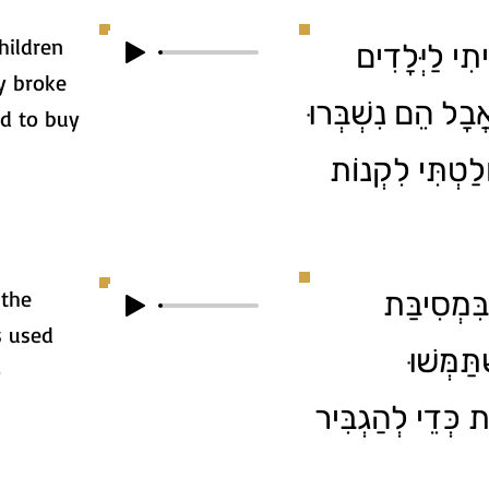
hildren
3. י לַיְּלָדִים
ey broke
בָל הֵם נִשְׁבְּרוּ
ed to buy
לַטְתִּי לִקְנוֹת
 the
4. ְסִיבַּת
s used
ַּמְּשׁוּ
o
ֹת כְּדֵי לְהַגְבִּיר