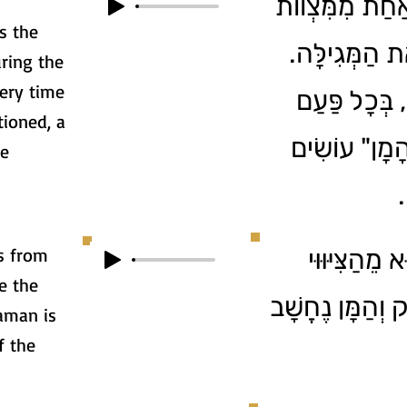
 אַחַת מִמִּצְווֹת
s the
ת הַמְּגִילָּה
uring the
very time
, בְּכָל פַּעַם
ioned, a
ָמָן" עוֹשִׂים
he
ן
is from
ֵהַצִּיּוּוּי
e the
וְהַמָּן נֶחֱשָׁב
aman is
f the