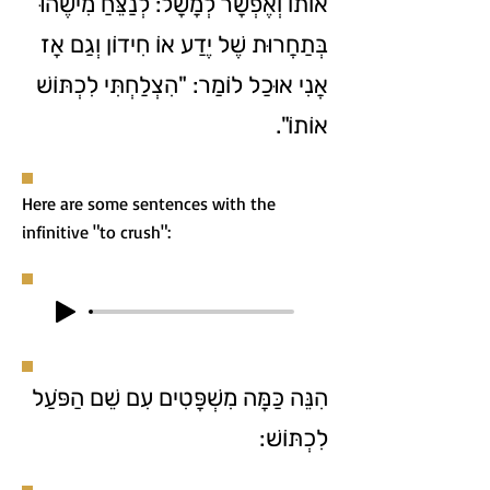
אוֹתוֹ וְאֶפְשָׁר לְמָשָׁל: לְנַצֵּחַ מִישֶׁהוּ
בְּתַחֲרוּת שֶׁל יֶדַע אוֹ חִידוֹן וְגַם אָז
אֲנִי אוּכַל לוֹמַר: "הִצְלַחְתִּי לִכְתּוֹשׁ
אוֹתוֹ".
Here are some sentences with the
infinitive "to crush":
הִנֵּה כַּמָּה מִשְׁפָּטִים עִם שֵׁם הַפֹּעַל
לִכְתּוֹשׁ: