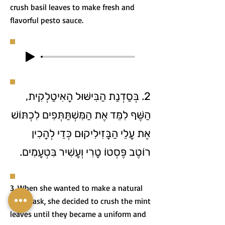
crush basil leaves to make fresh and
flavorful pesto sauce.
2. בְּסַדְנַת הַבִּישּׁוּל הָאִיטַלְקִית,
הַשֶּׁף לִמֵּד אֶת הַמִּשְׁתַּתְּפִים לִכְתּוֹשׁ
אֶת עֲלֵי הַבָּזִילִיקוּם כְּדֵי לְהָכִין
רוֹטֶב פֶּסְטוֹ טָרִי וְעָשִׁיר בִּטְעָמִים.
3. When she wanted to make a natural
face mask, she decided to crush the mint
leaves until they became a uniform and