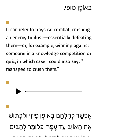
בְּאוֹפֶן סוֹפִי.
It can refer to physical combat, crushing
an enemy to dust—essentially defeating
them—or, for example, winning against
someone in a knowledge competition or
quiz, in which case I could also say: "I
managed to crush them."
אֶפְשָׁר לְהִלָּחֵם בְּאוֹפֶן פִיזִי וְלִכְתּוֹשׁ
אֶת הָאוֹיֵב עַד עָפָר, כְּלוֹמַר לְהָבִיס