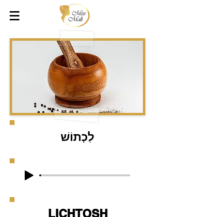
לִכְתוֹשׁ
LICHTOSH