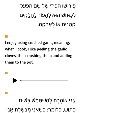
פֵּירוּשׁוֹ הַפִיזִי שֶׁל שֵׁם הַפֹּעַל
לִכְתּוֹשׁ הוּא לַהֲפוֹךְ לַחֲלָקִים
קְטַנִּים אוֹ לְאַבְקָה.
I enjoy using crushed garlic, meaning:
when I cook, I like peeling the garlic
cloves, then crushing them and adding
them to the pot.
אֲנִי אוֹהֶבֶת לְהִשְׁתַּמֵּשׁ בְּשׁוּם
כָּתוּשׁ, כְּלוֹמַר: כְּשֶׁאֲנִי מְבַשֶּׁלֶת אֲנִי