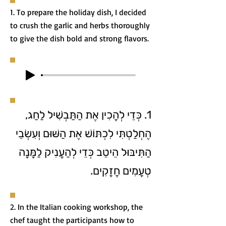
1. To prepare the holiday dish, I decided
to crush the garlic and herbs thoroughly
to give the dish bold and strong flavors.
1. כְּדֵי לְהָכִין אֶת הַתַּבְשִׁיל לַחַג,
הֶחְלַטְתִּי לִכְתּוֹשׁ אֶת הַשּׁוּם וְעִשְׂבֵי
הַתִּיבּוּל הֵיטֵב כְּדֵי לְהַעֲנִיק לַמָּנָה
טְעָמִים חֲזָקִים.
2. In the Italian cooking workshop, the
chef taught the participants how to