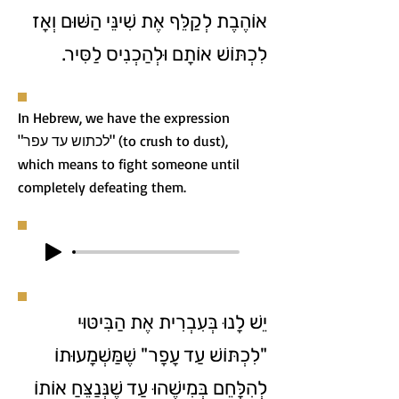
אוֹהֶבֶת לְקַלֵּף אֶת שִׁינֵּי הַשּׁוּם וְאָז
לִכְתּוֹשׁ אוֹתָם וּלְהַכְנִיס לַסִּיר.
In Hebrew, we have the expression
"לכתוש עד עפר" (to crush to dust),
which means to fight someone until
completely defeating them.
יֵשׁ לָנוּ בְּעִבְרִית אֶת הַבִּיטּוּי
"לִכְתּוֹשׁ עַד עָפָר" שֶׁמַּשְׁמָעוּתוֹ
לְהִלָּחֵם בְּמִישֶׁהוּ עַד שֶׁנְּנַצֵּחַ אוֹתוֹ