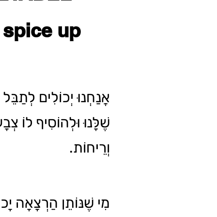
 spice up
אֲנַחְנוּ יְכוֹלִים לְתַבֵּ
שֶׁלָּנוּ וּלְהוֹסִיף לוֹ צְ
וְרֵיחוֹת.
מִי שֶׁנּוֹתֵן הַרְצָאָה יָכו