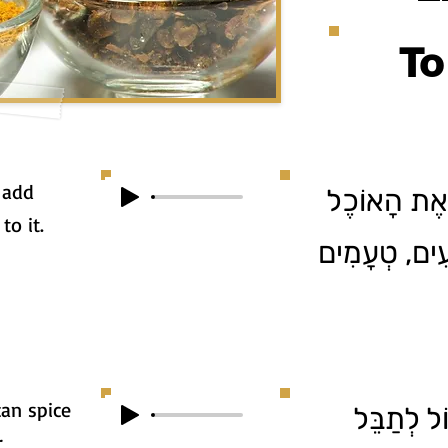
To
 add
ל אֶת הָאוֹכֶל
to it.
בָעִים, טְעָמִים
an spice
ֹל לְתַבֵּל
,