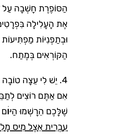
הַסּוֹפֶרֶת חָשְׁבָה עַל דּ
אֶת הָעֲלִילָה בִּפְרָטִים 
וּבְתַפְנִיּוֹת מַפְתִּיעוֹת ש
הַקּוֹרְאִים בְּמֶתַח.
יֵשׁ לִי עֵצָה טוֹבָה בִּ:
אִם אַתֶּם רוֹצִים לְתַבֵּ
שֶׁלָּכֶם הֵרָשְׁמוּ הַיּוׄם 
עִבְרִית אֵצֶל מִיס מָלִי