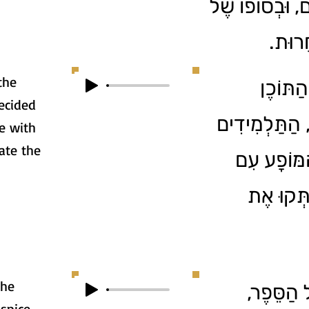
ם, וּבְסוֹפוֹ שֶׁל
חֲרוּת
the
2. וֹכֶן
ecided
, הַתַּלְמִידִים
e with
ate the
מּוֹפָע עִם
ַתְּקוּ אֶת
the
3. הַסֵּפֶר
spice