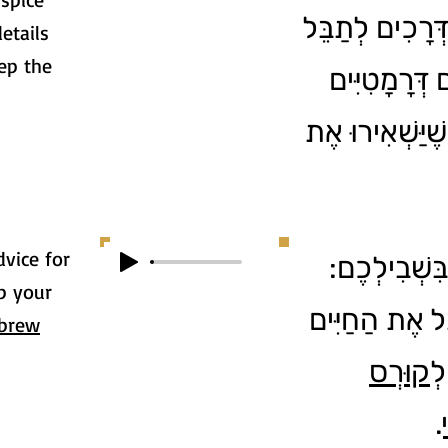
ְרָכִים לְתַבֵּל
etails
ep the
דְּרָמָטִיִּים
ֶׁיַּשְׁאִירוּ אֶת
dvice for
4. שְׁבִילְכֶם
p your
ל אֶת הַחַיִּים
brew
לְ
קוּרְס
.