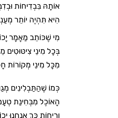
אוֹתָהּ בִּבְדִיחוֹת וּבְדִבְ
הִיא תִּהְיֶה יוֹתֵר מְעַנְ.
מִי שֶׁכּוֹתֵב מַאֲמָר יָכוֹ
בְּכָל מִינֵי צִיטּוּטִים מֵ
מִכָּל מִינֵי מְקוֹרוֹת ח.
כְּמוֹ שֶׁהַתַּבְלִינִים מְגַו
הָאוֹכֶל מִבְּחִינַת טְעָמ
וְרֵיחוֹת כָּךְ אֲנַחְנוּ יְכו