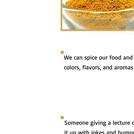
We can spice our food and
colors, flavors, and aromas 
Someone giving a lecture c
it up with jokes and humor