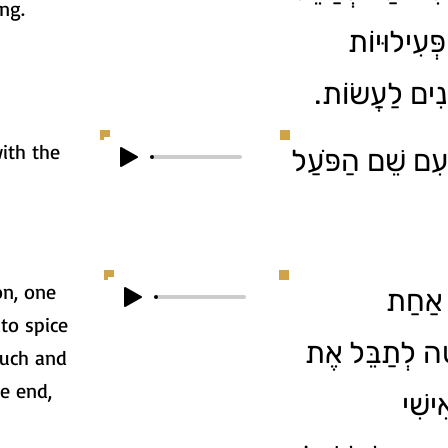
ng.
ְּעִילוּיוֹת
הֱנִים לַעֲשׂוֹת
ith the
 עִם שֵׁם הַפֹּעַל
on, one
1. ַחַת
to spice
ָה לְתַבֵּל אֶת
ouch and
he end,
ִישִׁי