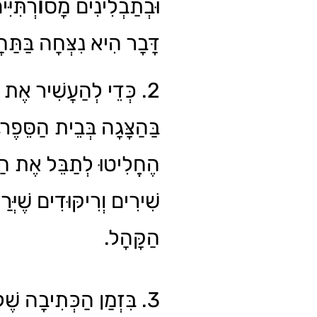
וּבְתַבְלִינִים מָסוׄרְתִּיִּי
דָּבָר הִיא נִצְּחָה בַּתַּ.
כְּדֵי לְהַעֲשִׁיר אֶת הַתּ
בַּהַצָּגָה בְּבֵית הַסֵּפֶר
הֶחֱלִיטוּ לְתַבֵּל אֶת הַ
שִׁירִים וְרִיקּוּדִים שֶׁיְּר
הַקָּהָל.
בִּזְמַן הַכְּתִיבָה שֶׁל ,