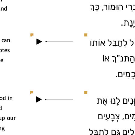
רֵי הוּמוֹר, כָּךְ
and
יֶנֶת
 can
ל לְתַבֵּל אוֹתוֹ
otes
הַתּנ"ךְ אוֹ
se
ֲכָמִים
ood in
ְּנִים לָנוּ אֶת
d
ִים, צְבָעִים
up our
ng
ֹלִים גַּם לְתַבֵּל