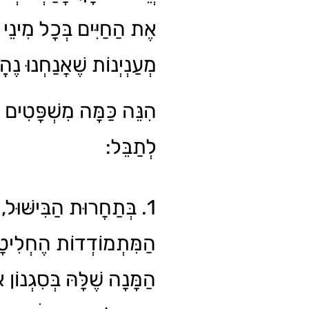
אֶת הַחַיִּים בְּכָל מִינֵי פ
מְעַנְיְנוֹת שֶׁאֲנַחְנוּ נֶ.
הִנֵּה כַּמָּה מִשְׁפָּטִים
לְתַבֵּל:
בְּתַחֲרוּת הַבִּישּׁוּל, א
הַמִּתְמוֹדְדוֹת הֶחְלִיט
הַמָּנָה שֶׁלָּהּ בְּסִגְנוֹן א