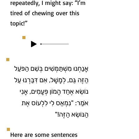
repeatedly, I might say: “I’m
tired of chewing over this
topic!”
אֲנַחְנוּ מִשְׁתַּמְּשִׁים בְּשֵׁם הַפֺּעַל
הַזֶּה גַּם, לְמָשָׁל, אִם דִּבַּרְנוּ עַל
נוֹשֵׂא אֶחַד הֲמוֹן פְּעָמִים, אֲנִי
אֹמַר: "נִמְאַס לִי לִלְעוֹס אֶת
הַנּוֹשֵׂא הַזֶּה!"
Here are some sentences