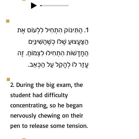
1. הַתִּינוֹק הִתְחִיל לִלְעוֹס אֶת
הַצַּעֲצוּעַ שֶׁלּוֹ כְּשֶׁהַשִּׁינַּיִם
הַחֲדָשׁוֹת הִתְחִילוּ לִצְמוֹחַ. זֶה
עָזַר לוֹ לְהָקֵל עַל הַכְּאֵב.
2. During the big exam, the
student had difficulty
concentrating, so he began
nervously chewing on their
pen to release some tension.