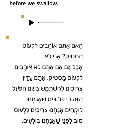
before we swallow.
הַאִם אַתֶּם אוֹהֲבִים לִלְעוֹס
מַסְטִיק? אֲנִי לֹא.
אֲבָל גַּם אִם אַתֶּם לֹא אוֹהֲבִים
לִלְעוֹס מַסְטִיק, אַתֶּם עֲדַיִן
צְרִיכִים לְהִשְׁתַּמֵּשׁ בְּשֵׁם הַפֺּעַל
הַזֶּה כִּי כָּל בִּיס שֶׁאֲנַחְנוּ
לוֹקְחִים אֲנַחְנוּ צְרִיכִים לִלְעוֹס
טוֹב לִפְנֵי שֶׁאֲנַחְנוּ בּוֹלְעִים.