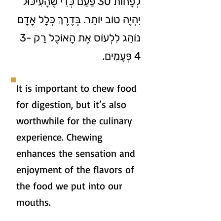
לְפָחוֹת 30 פַּעַם כְּדֵי שֶׁהָעִיכּוּל
יִהְיֶה טוֹב יוֹתֵר. בְּדֶרֶךְ כְּלָל אָדָם
נוֹהֵג לִלְעוֹס אֶת הָאוֹכֶל רַק 3-
4 פְּעָמִים.
It is important to chew food
for digestion, but it’s also
worthwhile for the culinary
experience. Chewing
enhances the sensation and
enjoyment of the flavors of
the food we put into our
mouths.