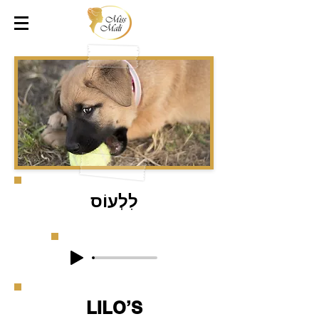
לִלְעוֹס
LILO’S