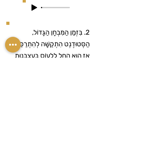
2. בִּזְמַן הַמִּבְחָן הַגָּדוֹל,
הַסְּטוּדֶנְט הִתְקַשָּׁה לְהִתְרַכֵּז
אָז הוּא הֵחֵל לִלְעוֹס בְּעַצְבָּנוּת
עֵט כְּדֵי לְשַׁחְרֵר קְצָת אֶת
הַלַּחַץ.
3. Grandpa used to chew
fresh mint leaves from the
garden to enjoy the
refreshing taste and naturally
keep his mouth clean.