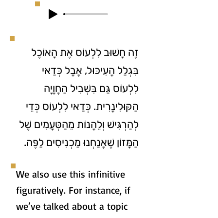
זֶה חָשׁוּב לִלְעוֹס אֶת הָאוֹכֶל
בִּגְלַל הָעִיכּוּל, אֲבָל כְּדַאי
לִלְעוֹס גַּם בִּשְׁבִיל הַחֲוָיָה
הַקּוּלִינָרִית. כְּדַאי לִלְעוֹס כְּדֵי
לְהַרְגִּישׁ וְלֵהָנוֹת מֵהַטְּעָמִים שֶׁל
הַמָּזוֹן שֶׁאֲנַחְנוּ מַכְנִיסִים לַפֶּה.
We also use this infinitive
figuratively. For instance, if
we’ve talked about a topic